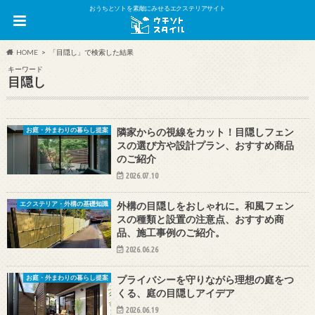
おうちとソトを素敵にみせるエクステリアサイト
HOME
「目隠し」で検索した結果
キーワード
目隠し
隣家からの視線をカット！目隠しフェン
お庭・外まわりの暮らし提案
スの選び方や設計プラン、おすすめ商品
のご紹介
2026.07.10
外構の目隠しをおしゃれに。和風フェン
エクステリア・外構の基礎知識
スの種類と設置の注意点、おすすめ商
品、施工事例のご紹介。
2026.06.26
プライバシーを守りながら理想の庭をつ
お庭・外まわりの暮らし提案
くる、庭の目隠しアイデア
2026.06.19