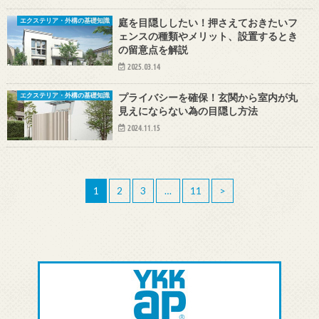
庭を目隠ししたい！押さえておきたいフ
エクステリア・外構の基礎知識
ェンスの種類やメリット、設置するとき
の留意点を解説
2025.03.14
プライバシーを確保！玄関から室内が丸
エクステリア・外構の基礎知識
見えにならない為の目隠し方法
2024.11.15
1
2
3
…
11
>