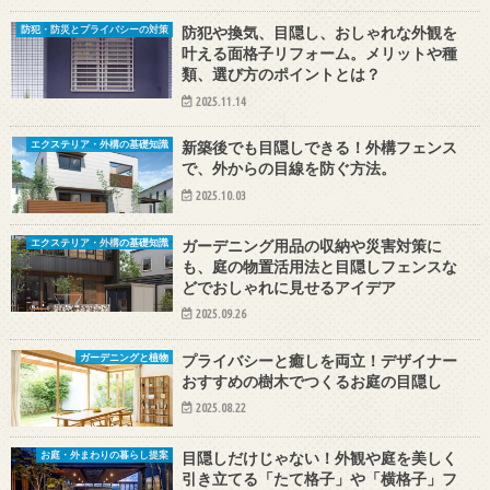
防犯や換気、目隠し、おしゃれな外観を
防犯・防災とプライバシーの対策
叶える面格子リフォーム。メリットや種
類、選び方のポイントとは？
2025.11.14
新築後でも目隠しできる！外構フェンス
エクステリア・外構の基礎知識
で、外からの目線を防ぐ方法。
2025.10.03
ガーデニング用品の収納や災害対策に
エクステリア・外構の基礎知識
も、庭の物置活用法と目隠しフェンスな
どでおしゃれに見せるアイデア
2025.09.26
プライバシーと癒しを両立！デザイナー
ガーデニングと植物
おすすめの樹木でつくるお庭の目隠し
2025.08.22
目隠しだけじゃない！外観や庭を美しく
お庭・外まわりの暮らし提案
引き立てる「たて格子」や「横格子」フ