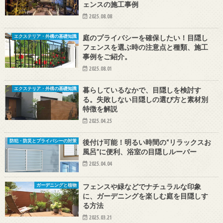
ェンスの施工事例
2025.08.08
庭のプライバシーを確保したい！目隠し
エクステリア・外構の基礎知識
フェンスを選ぶ時の注意点と種類、施工
事例をご紹介。
2025.08.01
暮らしているなかで、目隠しを検討す
エクステリア・外構の基礎知識
る。失敗しない目隠しの選び方と素材別
特徴を解説
2025.04.25
後付け可能！明るい時間の“リラックスお
防犯・防災とプライバシーの対策
風呂”に便利、浴室の目隠しルーバー
2025.04.04
フェンスや緑などでナチュラルな印象
ガーデニングと植物
に、ガーデニングを楽しむ庭を目隠しす
る方法
2025.03.21