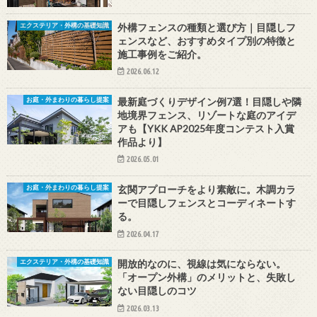
外構フェンスの種類と選び方｜目隠しフ
エクステリア・外構の基礎知識
ェンスなど、おすすめタイプ別の特徴と
施工事例をご紹介。
2026.06.12
最新庭づくりデザイン例7選！目隠しや隣
お庭・外まわりの暮らし提案
地境界フェンス、リゾートな庭のアイデ
アも【YKK AP2025年度コンテスト入賞
作品より】
2026.05.01
玄関アプローチをより素敵に。木調カラ
お庭・外まわりの暮らし提案
ーで目隠しフェンスとコーディネートす
る。
2026.04.17
開放的なのに、視線は気にならない。
エクステリア・外構の基礎知識
「オープン外構」のメリットと、失敗し
ない目隠しのコツ
2026.03.13