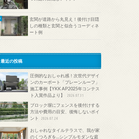
玄関が道路から丸見え！後付け目隠
しの種類と玄関と似合うコーディネ
ート例
最近の投稿
圧倒的なおしゃれ感！次世代デザイ
ンのカーポート「プレーンルーフ」
施工事例【YKK AP2025年コンテス
ト入賞作品より】
2026.07.31
ブロック塀にフェンスを後付けする
方法や費用の目安、後悔しないポイ
ント
2026.07.24
おしゃれなタイルテラスで、我が家
のくつろぎを…シンプルモダンな庭