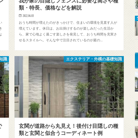
ン
我が家の目隠しフェンスに必要な高さや種
類・特長、価格などを解説
2022.06.03
い
おうち時間が増えたのがきっかけで、住まいの環境を見直す人が
き
増えています。休日は、お出掛けするのが楽しみだった生活か
な
ら、家で心地よく過ごす楽しさを発見して、おうち時間を充実さ
せるスタイルへ。そんな中で注目されているのが庭の…
知識
エクステリア・外構の基礎知識
で
玄関が道路から丸見え！後付け目隠しの種
類と玄関と似合うコーディネート例