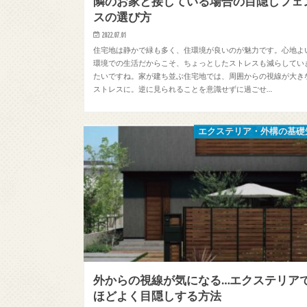
隣のお家と接している場合の目隠しフェ
スの選び方
2022.07.01
住宅地は静かで緑も多く、住環境が良いのが魅力です。心地よ
環境での生活だからこそ、ちょっとしたストレスも減らしてい
たいですね。家が建ち並ぶ住宅地では、周囲からの視線が大き
ストレスに。逆に見られることを意識せずに過ごせ…
エクステリア・外構の基礎
外からの視線が気になる…エクステリア
ほどよく目隠しする方法