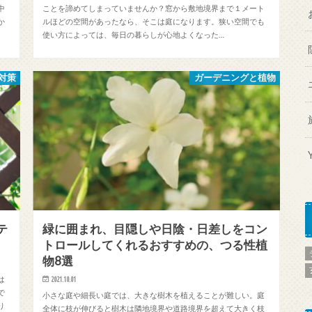
中
ことを諦めてしまっていませんか？窓から敷地境界まで１メート
か
ルほどの空間があったなら、そこは庭になります。狭い空間でも
使い方によっては、毎日の暮らしが心地よくなった…
対策
ガーデニングと植物
テ
緑に囲まれ、目隠しや日陰・日差しをコン
トロールしてくれるおすすめの、つる性植
物8選
は
2021.10.01
で
小さな庭や細長い庭では、大きな樹木を植えることが難しい。庭
り
全体に枝が伸びると樹木は隣地境界や道路境界を超えて大きく枝