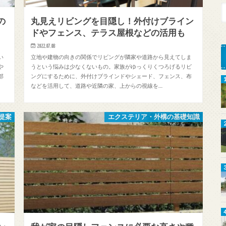
の
丸見えリビングを目隠し！外付けブライン
ドやフェンス、テラス屋根などの活用も
2022.07.08
い
立地や建物の向きの関係でリビングが隣家や道路から見えてしま
や
うという悩みは少なくないもの。家族がゆっくりくつろげるリビ
部
ングにするために、外付けブラインドやシェード、フェンス、布
などを活用して、道路や近隣の家、上からの視線を…
提案
エクステリア・外構の基礎知識