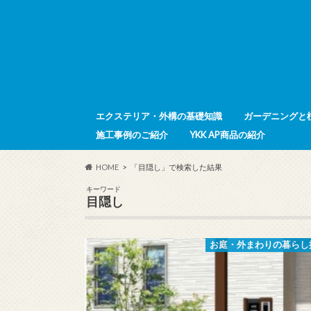
エクステリア・外構の基礎知識
ガーデニングと
施工事例のご紹介
YKK AP商品の紹介
HOME
「目隠し」で検索した結果
キーワード
目隠し
お庭・外まわりの暮らし