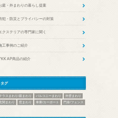
お庭・外まわりの暮らし提案
防犯・防災とプライバシーの対策
エクステリアの専門家に聞く
施工事例のご紹介
YKK AP商品の紹介
タグ
テラスまわり/庭まわり
バルコニーまわり
外壁まわり
玄関まわり
窓まわり
車庫/カーポート
門扉/フェンス