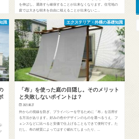
を伸ばし、通路すら確保することが出来なくなります。住宅地の
庭では大きな樹木を自由に植えることが出来ないこ…
知識
エクステリア・外構の基礎知識
の
「布」を使った庭の目隠し。そのメリット
ポ
と失敗しないポイントは？
2021.08.27
外からの視線を防ぎ、プライバシーを守るために「布」を活用す
る方法があります。好みの色やデザインのものを選べるうえ、フ
。
ェンスなどに比べると安価で仕上げることもできて便利です。た
ぶ
だし、布の材質によってはすぐ破れてしまったり、…
ッ