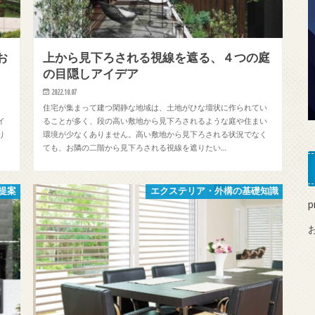
お
上から見下ろされる視線を遮る、４つの庭
の目隠しアイデア
2022.10.07
。
住宅が集まって建つ閑静な地域は、土地がひな壇状に作られてい
イ
ることが多く、段の高い敷地から見下ろされるような庭や住まい
り
環境が少なくありません。高い敷地から見下ろされる状況でなく
ても、お隣の二階から見下ろされる視線を遮りたい…
提案
エクステリア・外構の基礎知識
p