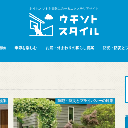
おうちとソトを素敵にみせるエクステリアサイト
植物
季節を楽しむ
お庭・外まわりの暮らし提案
防犯・防災と
提案
防犯・防災とプライバシーの対策