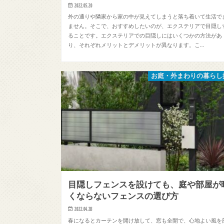
2022.05.20
外の通りや隣家から家の中が見えてしまうと落ち着いて生活で
ません。そこで、おすすめしたいのが、エクステリアで目隠し
ることです。エクステリアでの目隠しにはいくつかの方法があ
り、それぞれメリットとデメリットが異なります。こ…
お庭・外まわりの暮らし
目隠しフェンスを設けても、庭や部屋が
くならないフェンスの選び方
2022.04.28
春になるとカーテンを開け放して、窓も全開で、心地よい風を