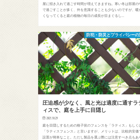
屋に招き入れて過ごす時間が増えてきますね。寒い冬は部屋の
で過ごすことが多く、外を意識することも少ないのですが、暖
くなってくると庭の植物の毎日の成長が目まぐるし…
防犯・防災とプライバシーの
圧迫感が少なく、風と光は適度に通すラ
ィスで、庭を上手に目隠し
2021.10.29
庭を目隠しするための格子状のフェンスを「ラティス」もしく
「ラティスフェンス」と言いますが、メリットは、比較的安価
設置が簡単なこと。ただし製品を選ぶ際には注意すべき点もあ