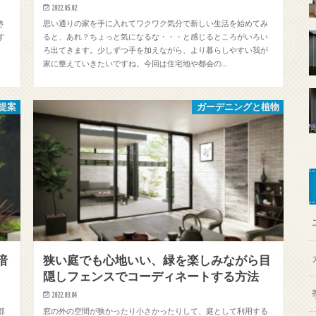
2022.05.02
き
思い通りの家を手に入れてワクワク気分で新しい生活を始めてみ
す
ると、あれ？ちょっと気になるな・・・と感じるところがいろい
ろ出てきます。少しずつ手を加えながら、より暮らしやすい我が
家に整えていきたいですね。今回は住宅地や都会の…
提案
ガーデニングと植物
暗
狭い庭でも心地いい、緑を楽しみながら目
隠しフェンスでコーディネートする方法
2022.03.04
部
窓の外の空間が狭かったり小さかったりして、庭として利用する