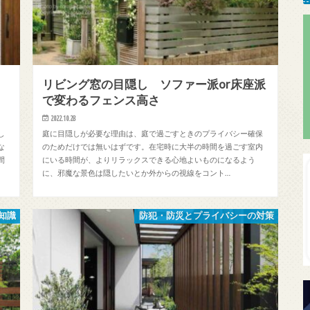
、
リビング窓の目隠し ソファー派or床座派
で変わるフェンス高さ
2022.10.28
し
庭に目隠しが必要な理由は、庭で過ごすときのプライバシー確保
な
のためだけでは無いはずです。在宅時に大半の時間を過ごす室内
間
にいる時間が、よりリラックスできる心地よいものになるよう
に、邪魔な景色は隠したいとか外からの視線をコント…
知識
防犯・防災とプライバシーの対策