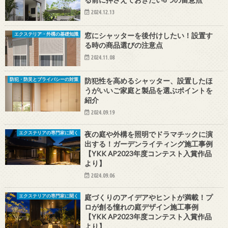
2024.12.13
窓にシャッターを後付けしたい！設置す
エクステリア・外構の基礎知識
る時の商品選びの注意点
2024.11.08
防犯性を高めるシャッター、設置したほ
防犯・防災とプライバシーの対策
うがいいご家庭と製品を選ぶポイントを
紹介
2024.09.19
夜の庭や外構を照明でドラマチックに演
エクステリアの専門家に聞く
出する！ガーデンライティング施工事例
【YKK AP2023年度コンテスト入賞作品
より】
2024.09.06
庭づくりのアイデアやヒントが満載！プ
エクステリアの専門家に聞く
ロが創る憧れの庭デザイン施工事例
【YKK AP2023年度コンテスト入賞作品
より】