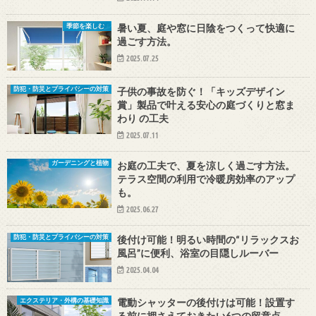
暑い夏、庭や窓に日陰をつくって快適に
季節を楽しむ
過ごす方法。
2025.07.25
子供の事故を防ぐ！「キッズデザイン
防犯・防災とプライバシーの対策
賞」製品で叶える安心の庭づくりと窓ま
わり の工夫
2025.07.11
お庭の工夫で、夏を涼しく過ごす方法。
ガーデニングと植物
テラス空間の利用で冷暖房効率のアップ
も。
2025.06.27
後付け可能！明るい時間の“リラックスお
防犯・防災とプライバシーの対策
風呂”に便利、浴室の目隠しルーバー
2025.04.04
電動シャッターの後付けは可能！設置す
エクステリア・外構の基礎知識
る前に押さえておきたい6つの留意点