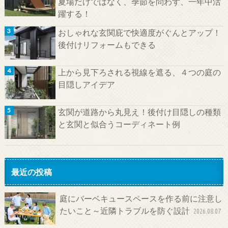
夏場だけではなく、季節を問わず、一年中活
躍する！
おしゃれな玄関庇で快適度がぐんとアップ！
後付けリフォームもできる
上から見下ろされる視線を遮る、４つの庭の
目隠しアイデア
玄関が道路から丸見え！後付け目隠しの種類
と玄関と似合うコーディネート例
最近の投稿
庭にバーベキュースペースを作る前に注意し
たいこと～近隣トラブルを防ぐ設計
2026.08.07