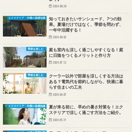
2024.08.30
知っておきたいサンシェード、7つの効
エクステリア・外構の基礎知識
果。夏場だけではなく、季節を問わず、
一年中活躍する！
2024.08.02
庭も室内も涼しく過ごしやすくなる！庭
季節を楽しむ
に日陰をつくるメリットと作り方
2024.07.12
クーラー以外で部屋を涼しくする方法は
季節を楽しむ
ある？電気代を節約しながら、快適に暮
らす住まいの工夫
2024.06.07
夏が来る前に、早めの暑さ対策を！エク
エクステリア・外構の基礎知識
ステリアで涼しく過ごす方法をご紹介。
2024.05.31