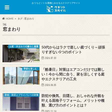
おうちとソトを素敵にみせるエクステリアサイト
HOME
タグ : 窓まわり
TAG
窓まわり
50代からはラクで楽しい庭づくり～頑張
お庭・外まわりの暮らし提案
りすぎない5つのポイント
2026.07.03
「酷暑日」対策はエアコンだけでは難し
季節を楽しむ
い！今から間に合う、家を涼しくする庭
やエクステリアの工夫
2026.06.05
防犯や換気、目隠し、おしゃれな外観を
防犯・防災とプライバシーの対策
叶える面格子リフォーム。メリットや種
類、選び方のポイントとは？
2025.11.14