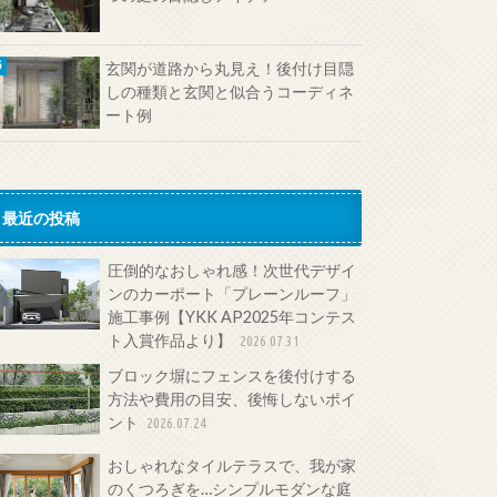
玄関が道路から丸見え！後付け目隠
しの種類と玄関と似合うコーディネ
ート例
最近の投稿
圧倒的なおしゃれ感！次世代デザイ
ンのカーポート「プレーンルーフ」
施工事例【YKK AP2025年コンテス
ト入賞作品より】
2026.07.31
ブロック塀にフェンスを後付けする
方法や費用の目安、後悔しないポイ
ント
2026.07.24
おしゃれなタイルテラスで、我が家
のくつろぎを…シンプルモダンな庭