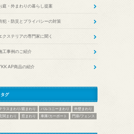
お庭・外まわりの暮らし提案
防犯・防災とプライバシーの対策
エクステリアの専門家に聞く
施工事例のご紹介
YKK AP商品の紹介
タグ
テラスまわり/庭まわり
バルコニーまわり
外壁まわり
玄関まわり
窓まわり
車庫/カーポート
門扉/フェンス