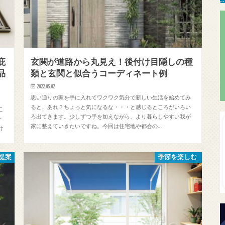
庇
玄関が道路から丸見え！後付け目隠しの種
品
類と玄関と似合うコーディネート例
2022.05.02
思い通りの家を手に入れてワクワク気分で新しい生活を始めてみ
ると、あれ？ちょっと気になるな・・・と感じるところがいろい
こ
ろ出てきます。少しずつ手を加えながら、より暮らしやすい我が
・
家に整えていきたいですね。今回は住宅地や都会の…
け
提案
季節を楽しむ