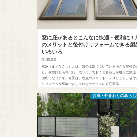
窓に庇があるとこんなに快適・便利に！
のメリットと後付けリフォームできる製
いろいろ
2022.05.13
窓庇（まどひさし）とは、窓の上部についている小さな屋根の
と。霧除けとも呼ばれ、取り付けておくと暮らしが格段に快適
便利になります。今回は、窓庇のメリット・デメリット、後付
リフォームが可能でおしゃれなデザインの窓庇製品…
お庭・外まわりの暮らし