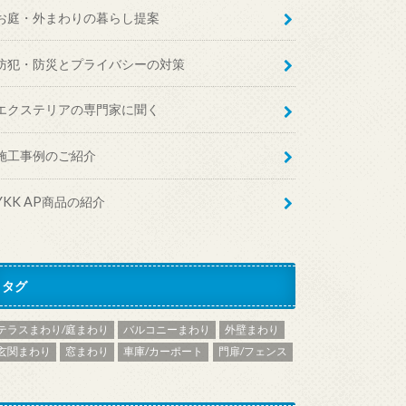
お庭・外まわりの暮らし提案
防犯・防災とプライバシーの対策
エクステリアの専門家に聞く
施工事例のご紹介
YKK AP商品の紹介
タグ
テラスまわり/庭まわり
バルコニーまわり
外壁まわり
玄関まわり
窓まわり
車庫/カーポート
門扉/フェンス