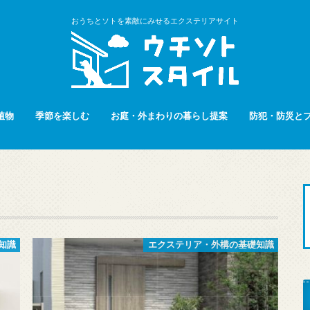
おうちとソトを素敵にみせるエクステリアサイト
植物
季節を楽しむ
お庭・外まわりの暮らし提案
防犯・防災と
知識
エクステリア・外構の基礎知識