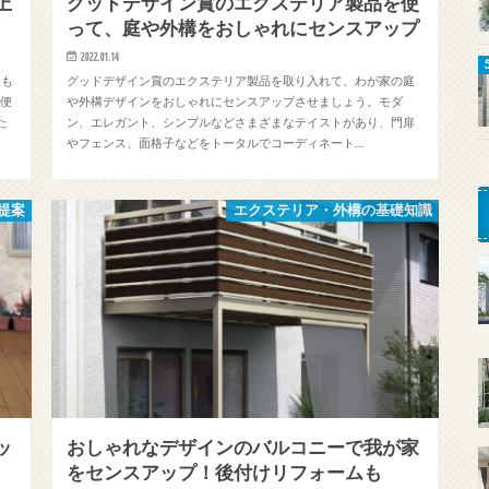
上
グッドデザイン賞のエクステリア製品を使
って、庭や外構をおしゃれにセンスアップ
2022.01.14
“も
グッドデザイン賞のエクステリア製品を取り入れて、わが家の庭
と便
や外構デザインをおしゃれにセンスアップさせましょう。モダ
た
ン、エレガント、シンプルなどさまざまなテイストがあり、門扉
やフェンス、面格子などをトータルでコーディネート…
提案
エクステリア・外構の基礎知識
ッ
おしゃれなデザインのバルコニーで我が家
をセンスアップ！後付けリフォームも