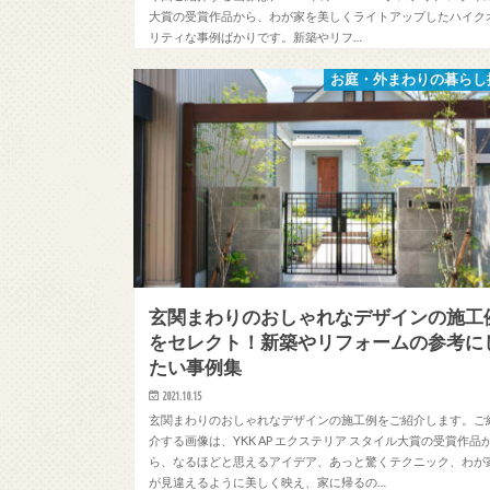
大賞の受賞作品から、わが家を美しくライトアップしたハイク
リティな事例ばかりです。新築やリフ…
お庭・外まわりの暮らし
玄関まわりのおしゃれなデザインの施工
をセレクト！新築やリフォームの参考に
たい事例集
2021.10.15
玄関まわりのおしゃれなデザインの施工例をご紹介します。ご
介する画像は、YKK AP エクステリア スタイル大賞の受賞作品
ら、なるほどと思えるアイデア、あっと驚くテクニック、わが
が見違えるように美しく映え、家に帰るの…