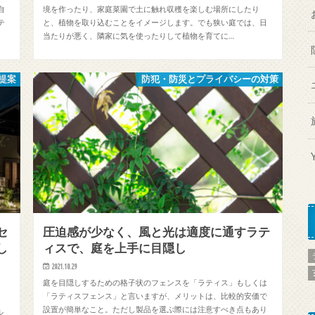
自
境を作ったり、家庭菜園で土に触れ収穫を楽しむ場所にしたり
テ
と、植物を取り込むことをイメージします。でも狭い庭では、日
当たりが悪く、隣家に気を使ったりして植物を育てに…
提案
防犯・防災とプライバシーの対策
セ
圧迫感が少なく、風と光は適度に通すラテ
し
ィスで、庭を上手に目隠し
2021.10.29
庭を目隠しするための格子状のフェンスを「ラティス」もしくは
「ラティスフェンス」と言いますが、メリットは、比較的安価で
。
設置が簡単なこと。ただし製品を選ぶ際には注意すべき点もあり
ル