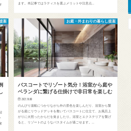
ます。本記事ではラティスを選ぶメリットや注意点…
オ
提案
お庭・外まわりの暮らし提案
例
バスコートでリゾート気分！浴室から庭や
し
ベランダに繋げる仕掛けで非日常を楽しむ
2021.10.08
のんびり湯船につかりながら外の景色を楽しんだり、浴室から繋
がる庭にリウッドデッキを敷いてバスコートに仕立て、お風呂上
紹
がりに火照ったからだを覚ましたり。浴室とエクステリアを繋げ
か
ると、リゾートのようなバスタイムが過ごせます。…
家