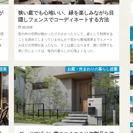
が
狭い庭でも心地いい、緑を楽しみながら目
隠しフェンスでコーディネートする方法
2022.03.04
目隠
窓の外の空間が狭かったり小さかったりして、庭として利用する
ー
ことを諦めてしまっていませんか？窓から敷地境界まで１メート
ま
ルほどの空間があったなら、そこは庭になります。狭い空間でも
使い方によっては、毎日の暮らしが心地よくなった…
提案
お庭・外まわりの暮らし提案