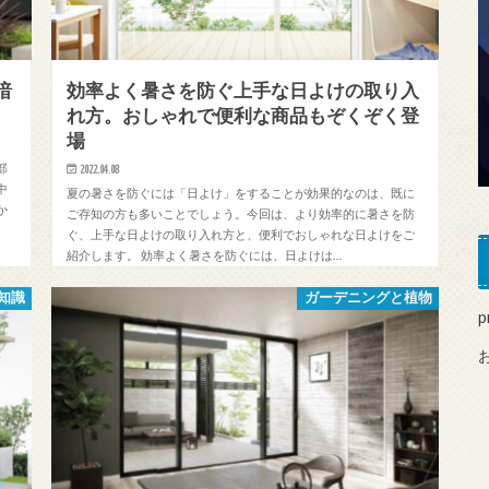
暗
効率よく暑さを防ぐ上手な日よけの取り入
れ方。おしゃれで便利な商品もぞくぞく登
場
部
2022.04.08
中
夏の暑さを防ぐには「日よけ」をすることが効果的なのは、既に
か
ご存知の方も多いことでしょう。今回は、より効率的に暑さを防
ぐ、上手な日よけの取り入れ方と、便利でおしゃれな日よけをご
紹介します。 効率よく暑さを防ぐには、日よけは…
知識
ガーデニングと植物
p