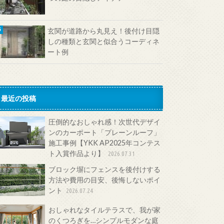
玄関が道路から丸見え！後付け目隠
しの種類と玄関と似合うコーディネ
ート例
最近の投稿
圧倒的なおしゃれ感！次世代デザイ
ンのカーポート「プレーンルーフ」
施工事例【YKK AP2025年コンテス
ト入賞作品より】
2026.07.31
ブロック塀にフェンスを後付けする
方法や費用の目安、後悔しないポイ
ント
2026.07.24
おしゃれなタイルテラスで、我が家
のくつろぎを…シンプルモダンな庭