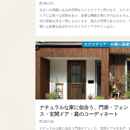
2021.12.17
住まいの周囲にある外空間をエクステリアと呼びます。エクス
リアには様々な役割があり、必要な機能を満たすのはもちろん
街の景観を作る一部にもなります。個人の空間でありながら、
囲にも影響を及ぼすのでエクステリアデザインは少…
エクステリア・外構の基礎
ナチュラルな家に似合う、門扉・フェン
ス・玄関ドア・庭のコーディネート
2021.12.03
ナチュラルな家に似合う門扉やフェンス、玄関ドアや引き戸、