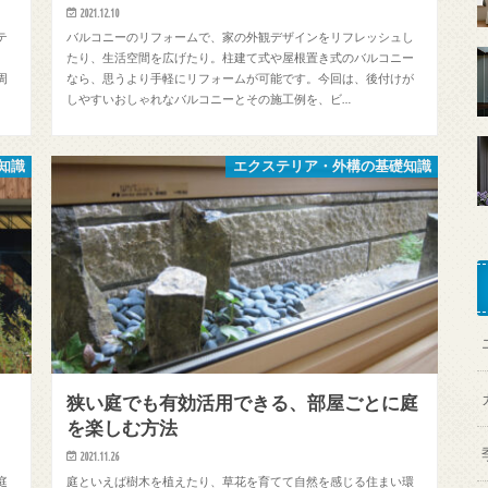
2021.12.10
テ
バルコニーのリフォームで、家の外観デザインをリフレッシュし
、
たり、生活空間を広げたり。柱建て式や屋根置き式のバルコニー
周
なら、思うより手軽にリフォームが可能です。今回は、後付けが
しやすいおしゃれなバルコニーとその施工例を、ビ…
知識
エクステリア・外構の基礎知識
狭い庭でも有効活用できる、部屋ごとに庭
を楽しむ方法
2021.11.26
庭
庭といえば樹木を植えたり、草花を育てて自然を感じる住まい環