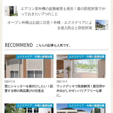
エアコン室外機の盗難被害も発生！庭の防犯対策でや
っておきたい7つのこと
オープン外構はお盆に注意！外構・エクステリアによ
る侵入防止と防犯対策
RECOMMEND
こちらの記事も人気です。
エクステリア・外構の基礎知識
エクステリア・外構の基礎知識
2024.11.8
2022.12.9
窓にシャッターを後付けしたい！設
ウッドデッキで段差解消！庭活用や
置する時の商品選びの注意点
外出がしやすいバリアフリーな家
に。
エクステリア・外構の基礎知識
エクステリア・外構の基礎知識