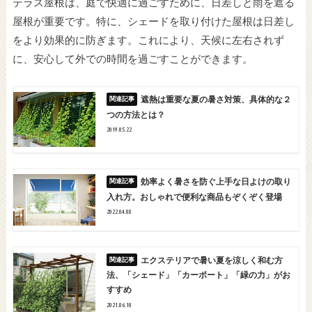
テラス屋根は、庭で快適に過ごすために、日差しと雨を遮る
屋根が重要です。特に、シェードを取り付けた屋根は日差し
をより効果的に防ぎます。これにより、天候に左右されず
に、安心して外での時間を過ごすことができます。
遮熱は重要な夏の暑さ対策、具体的な２
つの方法とは？
2019.05.22
効率よく暑さを防ぐ上手な日よけの取り
入れ方。おしゃれで便利な商品もぞくぞく登場
2022.04.08
エクステリアで暑い夏を涼しく和む方
法、「シェード」「カーポート」「緑の力」がお
すすめ
2021.06.10