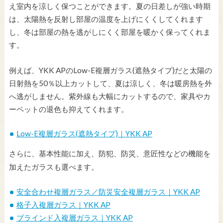
え室内を涼しく保つことができます。夏の日差しが強い時期
は、太陽熱を反射し部屋の温度を上げにくくしてくれます
し、冬は部屋の熱を逃がしにくく部屋を暖かく保ってくれま
す。
例えば、YKK APのLow-E複層ガラス(遮熱タイプ)だと太陽の
日射熱を50％以上カットして、夏は涼しく、冬は暖房熱を外
へ逃がしません。紫外線も大幅にカットするので、家具やカ
ーペットの退色も抑えてくれます。
Low-E複層ガラス(遮熱タイプ)｜YKK AP
さらに、基本性能に加え、防犯、防災、意匠性などの機能を
加えたガラスも選べます。
安全合わせ複層ガラス／防災安全複層ガラス｜YKK AP
格子入複層ガラス｜YKK AP
ブラインド入複層ガラス｜YKK AP