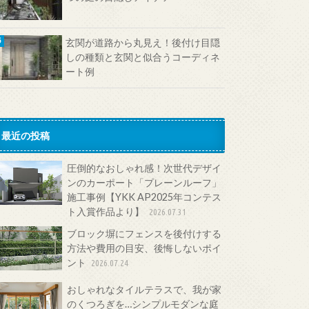
玄関が道路から丸見え！後付け目隠
しの種類と玄関と似合うコーディネ
ート例
最近の投稿
圧倒的なおしゃれ感！次世代デザイ
ンのカーポート「プレーンルーフ」
施工事例【YKK AP2025年コンテス
ト入賞作品より】
2026.07.31
ブロック塀にフェンスを後付けする
方法や費用の目安、後悔しないポイ
ント
2026.07.24
おしゃれなタイルテラスで、我が家
のくつろぎを…シンプルモダンな庭