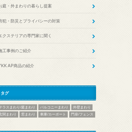
お庭・外まわりの暮らし提案
防犯・防災とプライバシーの対策
エクステリアの専門家に聞く
施工事例のご紹介
YKK AP商品の紹介
タグ
テラスまわり/庭まわり
バルコニーまわり
外壁まわり
玄関まわり
窓まわり
車庫/カーポート
門扉/フェンス