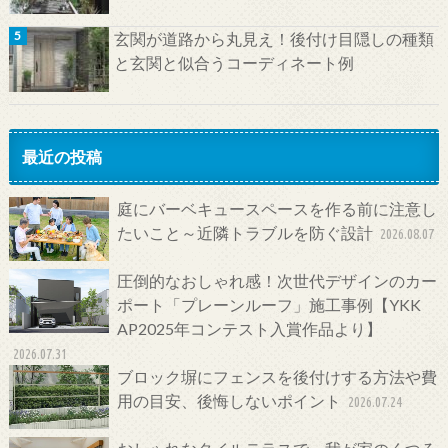
玄関が道路から丸見え！後付け目隠しの種類
と玄関と似合うコーディネート例
最近の投稿
庭にバーベキュースペースを作る前に注意し
たいこと～近隣トラブルを防ぐ設計
2026.08.07
圧倒的なおしゃれ感！次世代デザインのカー
ポート「プレーンルーフ」施工事例【YKK
AP2025年コンテスト入賞作品より】
2026.07.31
ブロック塀にフェンスを後付けする方法や費
用の目安、後悔しないポイント
2026.07.24