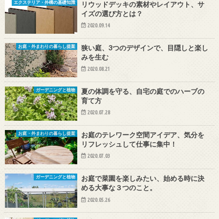
リウッドデッキの素材やレイアウト、サ
エクステリア・外構の基礎知識
イズの選び方とは？
2020.09.14
狭い庭、3つのデザインで、目隠しと楽し
お庭・外まわりの暮らし提案
みを生む
2020.08.21
夏の体調を守る、自宅の庭でのハーブの
ガーデニングと植物
育て方
2020.07.28
お庭のテレワーク空間アイデア、気分を
お庭・外まわりの暮らし提案
リフレッシュして仕事に集中！
2020.07.03
お庭で菜園を楽しみたい、始める時に決
ガーデニングと植物
める大事な３つのこと。
2020.05.26