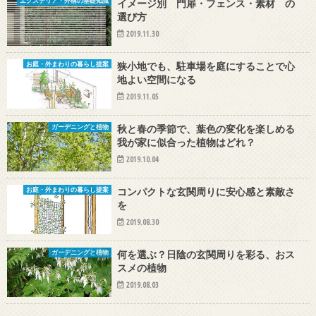
イメージ別 門扉・フェンス・素材 の
エクステリア・外構の基礎知識
選び方
2019.11.30
狭小地でも、駐車場を庭にすることで心
お庭・外まわりの暮らし提案
地よい空間になる
2019.11.05
秋と春の季節で、葉色の変化を楽しめる
ガーデニングと植物
我が家に似合った植物はどれ？
2019.10.04
コンパクトな玄関周りに安心感と素敵さ
お庭・外まわりの暮らし提案
を
2019.08.30
何を選ぶ？日陰の玄関周りを彩る、おス
ガーデニングと植物
スメの植物
2019.08.03