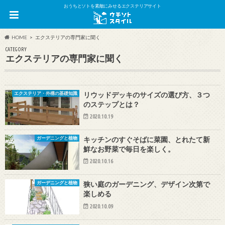
おうちとソトを素敵にみせるエクステリアサイト
HOME
エクステリアの専門家に聞く
CATEGORY
エクステリアの専門家に聞く
リウッドデッキのサイズの選び方、３つ
エクステリア・外構の基礎知識
のステップとは？
2020.10.19
キッチンのすぐそばに菜園、とれたて新
ガーデニングと植物
鮮なお野菜で毎日を楽しく。
2020.10.16
狭い庭のガーデニング、デザイン次第で
ガーデニングと植物
楽しめる
2020.10.09