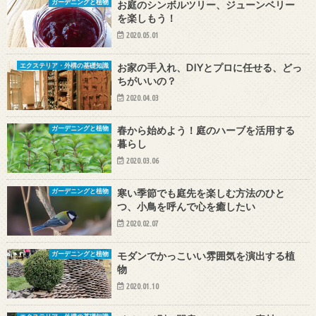
お庭のシンボルツリー、ジューンベリー
ガーデニングと植物
を楽しもう！
2020.05.01
お家の手入れ、DIYとプロに任せる、どっ
エクステリア・外構の基礎知識
ちがいいの？
2020.04.03
春から始めよう！庭のハーブを活用する
ガーデニングと植物
暮らし
2020.03.06
寒い季節でも庭先を楽しむ方法のひと
ガーデニングと植物
つ、小鳥を呼んで心を癒したい
2020.02.07
モダンでかっこいい雰囲気を演出する植
ガーデニングと植物
物
2020.01.10