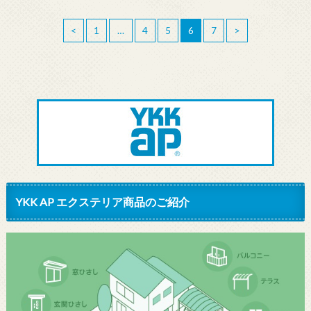
<
1
…
4
5
6
7
>
YKK AP エクステリア商品のご紹介