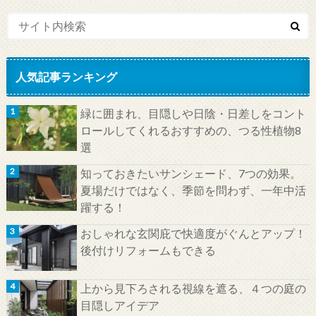
人気記事ランキング
緑に囲まれ、目隠しや日陰・日差しをコント
ロールしてくれるおすすめの、つる性植物8
選
知っておきたいサンシェード、7つの効果。
夏場だけではなく、季節を問わず、一年中活
躍する！
おしゃれな玄関庇で快適度がぐんとアップ！
後付けリフォームもできる
上から見下ろされる視線を遮る、４つの庭の
目隠しアイデア