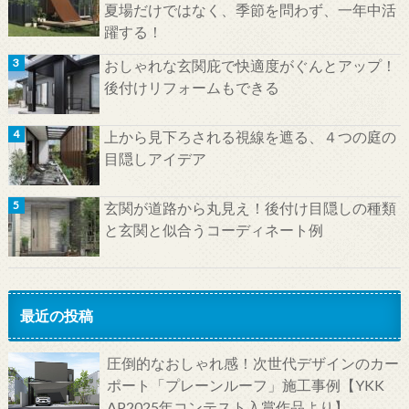
夏場だけではなく、季節を問わず、一年中活
躍する！
おしゃれな玄関庇で快適度がぐんとアップ！
後付けリフォームもできる
上から見下ろされる視線を遮る、４つの庭の
目隠しアイデア
玄関が道路から丸見え！後付け目隠しの種類
と玄関と似合うコーディネート例
最近の投稿
圧倒的なおしゃれ感！次世代デザインのカー
ポート「プレーンルーフ」施工事例【YKK
AP2025年コンテスト入賞作品より】