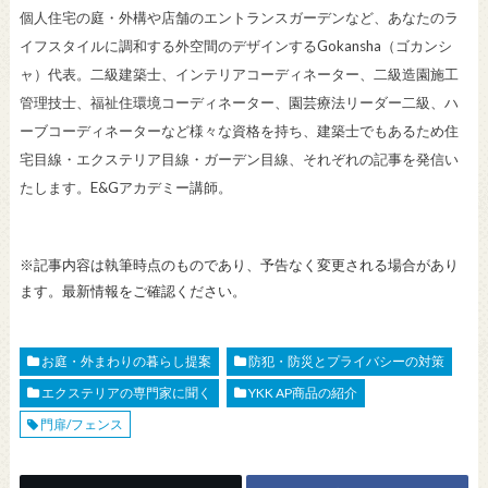
個人住宅の庭・外構や店舗のエントランスガーデンなど、あなたのラ
イフスタイルに調和する外空間のデザインするGokansha（ゴカンシ
ャ）代表。二級建築士、インテリアコーディネーター、二級造園施工
管理技士、福祉住環境コーディネーター、園芸療法リーダー二級、ハ
ーブコーディネーターなど様々な資格を持ち、建築士でもあるため住
宅目線・エクステリア目線・ガーデン目線、それぞれの記事を発信い
たします。E&Gアカデミー講師。
※記事内容は執筆時点のものであり、予告なく変更される場合があり
ます。最新情報をご確認ください。
お庭・外まわりの暮らし提案
防犯・防災とプライバシーの対策
エクステリアの専門家に聞く
YKK AP商品の紹介
門扉/フェンス