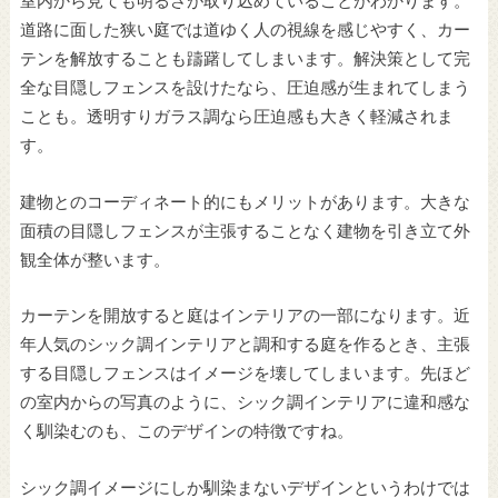
室内から見ても明るさが取り込めていることがわかります。
道路に面した狭い庭では道ゆく人の視線を感じやすく、カー
テンを解放することも躊躇してしまいます。解決策として完
全な目隠しフェンスを設けたなら、圧迫感が生まれてしまう
ことも。透明すりガラス調なら圧迫感も大きく軽減されま
す。
建物とのコーディネート的にもメリットがあります。大きな
面積の目隠しフェンスが主張することなく建物を引き立て外
観全体が整います。
カーテンを開放すると庭はインテリアの一部になります。近
年人気のシック調インテリアと調和する庭を作るとき、主張
する目隠しフェンスはイメージを壊してしまいます。先ほど
の室内からの写真のように、シック調インテリアに違和感な
く馴染むのも、このデザインの特徴ですね。
シック調イメージにしか馴染まないデザインというわけでは