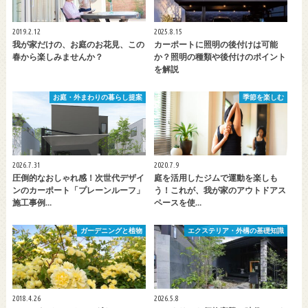
2019.2.12
2025.8.15
我が家だけの、お庭のお花見、この
カーポートに照明の後付けは可能
春から楽しみませんか？
か？照明の種類や後付けのポイント
を解説
お庭・外まわりの暮らし提案
季節を楽しむ
2026.7.31
2020.7.9
圧倒的なおしゃれ感！次世代デザイ
庭を活用したジムで運動を楽しも
ンのカーポート「プレーンルーフ」
う！これが、我が家のアウトドアス
施工事例…
ペースを使…
ガーデニングと植物
エクステリア・外構の基礎知識
2018.4.26
2026.5.8