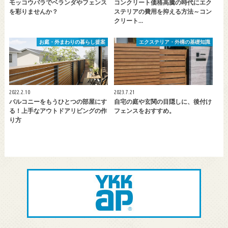
モッコウバラでベランダやフェンス
コンクリート価格高騰の時代にエク
を彩りませんか？
ステリアの費用を抑える方法～コン
クリート…
お庭・外まわりの暮らし提案
エクステリア・外構の基礎知識
2022.2.10
2023.7.21
バルコニーをもうひとつの部屋にす
自宅の庭や玄関の目隠しに、後付け
る！上手なアウトドアリビングの作
フェンスをおすすめ。
り方