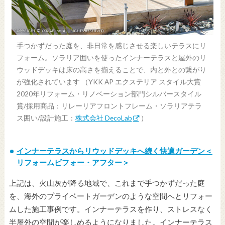
手つかずだった庭を、非日常を感じさせる楽しいテラスにリ
フォーム。ソラリア囲いを使ったインナーテラスと屋外のリ
ウッドデッキは床の高さを揃えることで、内と外との繋がり
が強化されています （YKK AP エクステリア スタイル大賞
2020年リフォーム・リノベーション部門シルバースタイル
賞/採用商品：リレーリアフロントフレーム・ソラリアテラ
ス囲い/設計施工：
株式会社 DecoLab
）
インナーテラスからリウッドデッキへ続く快適ガーデン＜
リフォームビフォー・アフター＞
上記は、火山灰が降る地域で、これまで手つかずだった庭
を、海外のプライベートガーデンのような空間へとリフォー
ムした施工事例です。インナーテラスを作り、ストレスなく
半屋外の空間が楽しめるようになりました。インナーテラス