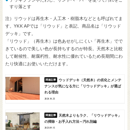
すり落とす
注）リウッドは再生木・人工木・樹脂木などとも呼ばれてま
す。YKK APでは「リウッド」と表記、商品名は「リウッド
デッキ」です。
「リウッド」（再生木）は色あせがしにくい「再生木」でで
きているので美しい色が長持ちするのが特長。天然木と比較
して耐候性、耐腐朽性、耐水性に優れているため長期間にわ
たり快適にお使いいただけます。
ウッドデッキ（天然木）の劣化とメンテ
ナンスが気になる方に「リウッドデッキ」が選ば
れる理由
2024.10.25
天然木よりもラク、「リウッドデッキ」
の掃除・お手入れ方法～汚れ別編
2023.09.15