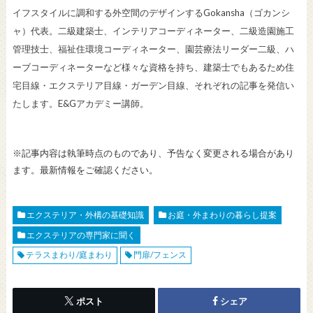
イフスタイルに調和する外空間のデザインするGokansha（ゴカンシ
ャ）代表。二級建築士、インテリアコーディネーター、二級造園施工
管理技士、福祉住環境コーディネーター、園芸療法リーダー二級、ハ
ーブコーディネーターなど様々な資格を持ち、建築士でもあるため住
宅目線・エクステリア目線・ガーデン目線、それぞれの記事を発信い
たします。E&Gアカデミー講師。
※記事内容は執筆時点のものであり、予告なく変更される場合があり
ます。最新情報をご確認ください。
エクステリア・外構の基礎知識
お庭・外まわりの暮らし提案
エクステリアの専門家に聞く
テラスまわり/庭まわり
門扉/フェンス
ポスト
シェア