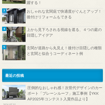
躍する！
おしゃれな玄関庇で快適度がぐんとアップ！
後付けリフォームもできる
上から見下ろされる視線を遮る、４つの庭の
目隠しアイデア
玄関が道路から丸見え！後付け目隠しの種類
と玄関と似合うコーディネート例
最近の投稿
圧倒的なおしゃれ感！次世代デザインのカー
ポート「プレーンルーフ」施工事例【YKK
AP2025年コンテスト入賞作品より】
2026.07.31