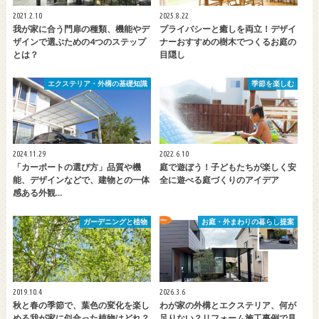
2021.2.10
2025.8.22
我が家に合う門扉の種類、機能やデ
プライバシーと癒しを両立！デザイ
ザインで選ぶための4つのステップ
ナーおすすめの樹木でつくるお庭の
とは？
目隠し
エクステリア・外構の基礎知識
季節を楽しむ
2024.11.29
2022.6.10
「カーポートの選び方」品質や機
庭で遊ぼう！子どもたちが楽しく安
能、デザインなどで、建物との一体
全に遊べる庭づくりのアイデア
感ある外観…
ガーデニングと植物
お庭・外まわりの暮らし提案
2019.10.4
2026.3.6
秋と春の季節で、葉色の変化を楽し
わが家の外構とエクステリア、何が
める我が家に似合った植物はどれ？
足りない？リフォーム施工事例で見