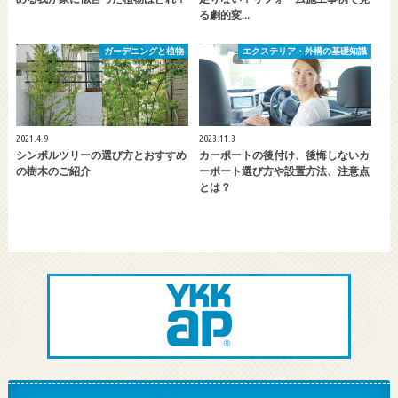
る劇的変…
ガーデニングと植物
エクステリア・外構の基礎知識
2021.4.9
2023.11.3
シンボルツリーの選び方とおすすめ
カーポートの後付け、後悔しないカ
の樹木のご紹介
ーポート選び方や設置方法、注意点
とは？