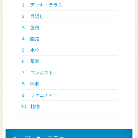
１．デッキ・テラス
２．目隠し
３．屋根
４．園路
５．水栓
６．菜園
７．コンポスト
８．照明
９．ファニチャー
10．植物