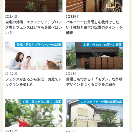
2023.4.21
2024.10.11
自宅の外構・エクステリア、ブロッ
バルコニーに目隠しを後付けした
ク塀とフェンスはどちらを選べばい
い！種類と後付け設置のポイントを
い？
解説
防犯・防災とプライバシーの対策
お庭・外まわりの暮らし提案
2019.2.22
2023.3.3
フェンスがあるから安心、お庭でド
目隠しもできる！「モダン」な外構
ッグランを楽しむ
デザインをつくるコツをご紹介
お庭・外まわりの暮らし提案
エクステリア・外構の基礎知識
2021.4.29
2021.9.3