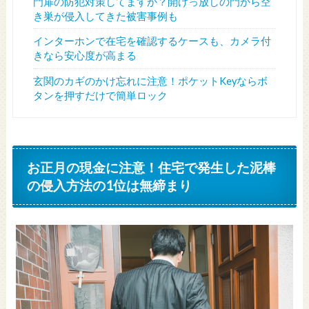
門扉の防犯対策してますか？開けっ放しの門から空
き巣が侵入してきた被害事例も
インターホンで在宅を確認するケースも、カメラ付
きなら安心度が高まる
玄関のカギのかけ忘れに注意！ポケットKeyならボ
タンを押すだけで簡単ロック
お正月の現金に注意！住宅で発生した泥棒
の侵入方法の1位は無締まり