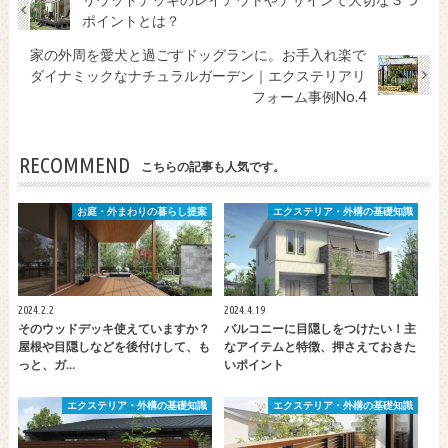
ポイントとは？
家の外周を愛犬と過ごすドッグランに。お手入れ楽で
ダイナミックなナチュラルガーデン｜エクステリアリ
フォーム事例No.4
RECOMMEND
こちらの記事も人気です。
お庭・外まわりの暮らし提案
エクステリア・外構の基礎知識
2024.2.2
2024.4.19
そのウッドデッキ使えていますか？
バルコニーに目隠しをつけたい！主
屋根や目隠しなどを後付けして、も
なアイテムと特徴、押さえておきた
っと、ガ…
いポイント
エクステリア・外構の基礎知識
エクステリア・外構の基礎知識