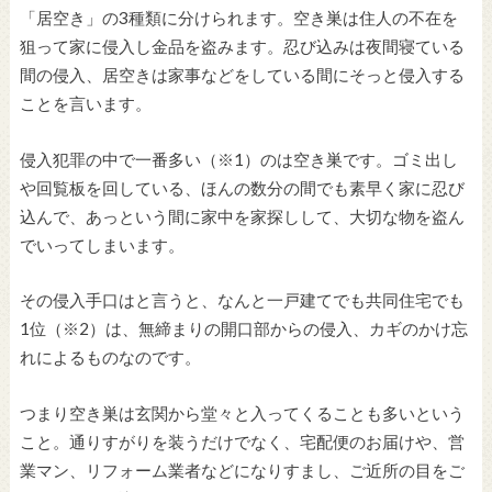
「居空き」の3種類に分けられます。空き巣は住人の不在を
狙って家に侵入し金品を盗みます。忍び込みは夜間寝ている
間の侵入、居空きは家事などをしている間にそっと侵入する
ことを言います。
侵入犯罪の中で一番多い（※1）のは空き巣です。ゴミ出し
や回覧板を回している、ほんの数分の間でも素早く家に忍び
込んで、あっという間に家中を家探しして、大切な物を盗ん
でいってしまいます。
その侵入手口はと言うと、なんと一戸建てでも共同住宅でも
1位（※2）は、無締まりの開口部からの侵入、カギのかけ忘
れによるものなのです。
つまり空き巣は玄関から堂々と入ってくることも多いという
こと。通りすがりを装うだけでなく、宅配便のお届けや、営
業マン、リフォーム業者などになりすまし、ご近所の目をご