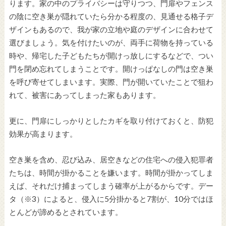
ります。家の中のプライバシーは守りつつ、門扉やフェンス
の陰に空き巣が隠れていたら分かる程度の、見通せる格子デ
ザインもあるので、我が家の立地や庭のデザインに合わせて
選びましょう。気を付けたいのが、両手に荷物を持っている
時や、帰宅した子どもたちが開けっ放しにするなどで、つい
門を閉め忘れてしまうことです。開けっぱなしの門は空き巣
を呼び寄せてしまいます。実際、門が開いていたことで狙わ
れて、被害にあってしまった家もあります。
更に、門扉にしっかりとしたカギを取り付けておくと、防犯
効果が高まります。
空き巣を含め、忍び込み、居空きなどの住宅への侵入犯罪者
たちは、時間が掛かることを嫌います。時間が掛かってしま
えば、それだけ捕まってしまう確率が上がるからです。デー
タ（※3）によると、侵入に5分掛かると7割が、10分ではほ
とんどが諦めるとされています。