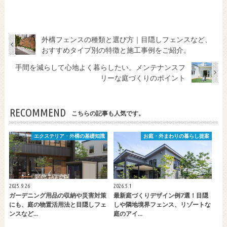
外構フェンスの種類と選び方｜目隠しフェンスなど、
おすすめタイプ別の特徴と施工事例をご紹介。
手間を減らして心地よく暮らしたい。メンテナンスフ
リーな庭づくりのポイント
RECOMMEND
こちらの記事も人気です。
エクステリア・外構の基礎知識
お庭・外まわりの暮らし提案
2025.9.26
2026.5.1
ガーデニング用品の収納や災害対策
最新庭づくりデザイン例7選！目隠
にも、庭の物置活用法と目隠しフェ
しや隣地境界フェンス、リゾートな
ンスなど…
庭のアイ…