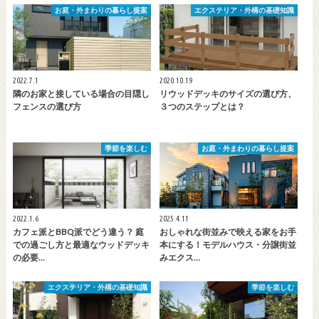
お庭・外まわりの暮らし提案
エクステリア・外構の基礎知識
2022.7.1
2020.10.19
隣のお家と接している場合の目隠し
リウッドデッキのサイズの選び方、
フェンスの選び方
３つのステップとは？
季節を楽しむ
お庭・外まわりの暮らし提案
2022.1.6
2025.4.11
カフェ派とBBQ派でどう違う？ 庭
おしゃれな街並みで映える家をお手
での過ごし方と最適なウッドデッキ
本にする！モデルハウス・分譲街並
の必要…
みエクス…
エクステリア・外構の基礎知識
季節を楽しむ