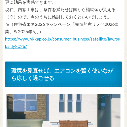
更に効果を実感できます。
現在、内窓工事は、条件を満たせば国から補助金が貰える
（※）ので、今のうちに検討しておくといいでしょう。
※（住宅省エネ2026キャンペーン「先進的窓リノベ2026事
業」※2026年5月）
https://www.ykkap.co.jp/consumer_business/satellite/law/su
bsidy2026/
環境を見直せば、エアコンを賢く使いなが
ら涼しく過ごせる