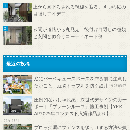
上から見下ろされる視線を遮る、４つの庭の
目隠しアイデア
玄関が道路から丸見え！後付け目隠しの種類
と玄関と似合うコーディネート例
最近の投稿
庭にバーベキュースペースを作る前に注意し
たいこと～近隣トラブルを防ぐ設計
2026.08.07
圧倒的なおしゃれ感！次世代デザインのカー
ポート「プレーンルーフ」施工事例【YKK
AP2025年コンテスト入賞作品より】
2026.07.31
ブロック塀にフェンスを後付けする方法や費