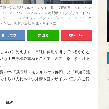
年戸建分譲街並み部門シルバースタイル賞 採用商品：リレーリア
／ルシアス ウォール／ルシアス 宅配ポスト／プリュード パ
スLite／ルシアス フェンス／シンプレオ フェンス／イーネ
ーデンヒルズ 株式会社 街並デザイン室
はてブ
送る
Pocket
しゃれに見えます。単純に費用を掛けているからと
さな工夫を積み重ねることで、人の目を引き付ける
。
p
賞2025
「展示場・モデルハウス部門」と「戸建分譲
でも取り入れやすい外構や庭デザインの工夫をご紹
目次