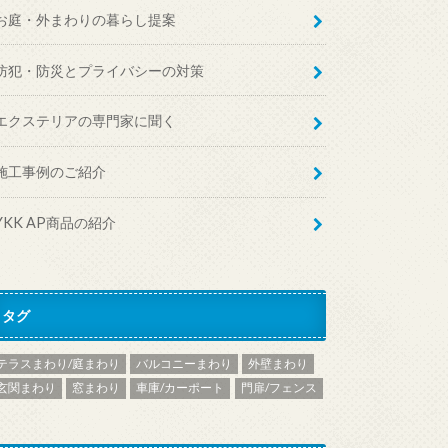
お庭・外まわりの暮らし提案
防犯・防災とプライバシーの対策
エクステリアの専門家に聞く
施工事例のご紹介
YKK AP商品の紹介
タグ
テラスまわり/庭まわり
バルコニーまわり
外壁まわり
玄関まわり
窓まわり
車庫/カーポート
門扉/フェンス