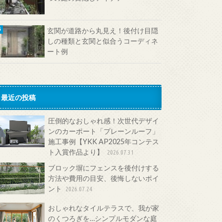
玄関が道路から丸見え！後付け目隠
しの種類と玄関と似合うコーディネ
ート例
最近の投稿
圧倒的なおしゃれ感！次世代デザイ
ンのカーポート「プレーンルーフ」
施工事例【YKK AP2025年コンテス
ト入賞作品より】
2026.07.31
ブロック塀にフェンスを後付けする
方法や費用の目安、後悔しないポイ
ント
2026.07.24
おしゃれなタイルテラスで、我が家
のくつろぎを…シンプルモダンな庭