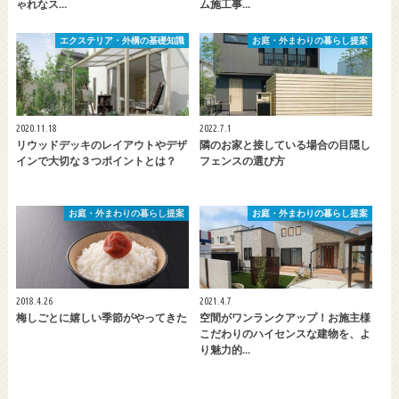
ゃれなス…
ム施工事…
エクステリア・外構の基礎知識
お庭・外まわりの暮らし提案
2020.11.18
2022.7.1
リウッドデッキのレイアウトやデザ
隣のお家と接している場合の目隠し
インで大切な３つポイントとは？
フェンスの選び方
お庭・外まわりの暮らし提案
お庭・外まわりの暮らし提案
2018.4.26
2021.4.7
梅しごとに嬉しい季節がやってきた
空間がワンランクアップ！お施主様
こだわりのハイセンスな建物を、よ
り魅力的…