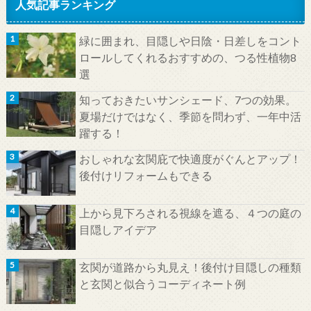
人気記事ランキング
緑に囲まれ、目隠しや日陰・日差しをコント
ロールしてくれるおすすめの、つる性植物8
選
知っておきたいサンシェード、7つの効果。
夏場だけではなく、季節を問わず、一年中活
躍する！
おしゃれな玄関庇で快適度がぐんとアップ！
後付けリフォームもできる
上から見下ろされる視線を遮る、４つの庭の
目隠しアイデア
玄関が道路から丸見え！後付け目隠しの種類
と玄関と似合うコーディネート例