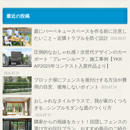
最近の投稿
庭にバーベキュースペースを作る前に注意し
たいこと～近隣トラブルを防ぐ設計
2026.08.07
圧倒的なおしゃれ感！次世代デザインのカー
ポート「プレーンルーフ」施工事例【YKK
AP2025年コンテスト入賞作品より】
2026.07.31
ブロック塀にフェンスを後付けする方法や費
用の目安、後悔しないポイント
2026.07.24
おしゃれなタイルテラスで、我が家のくつろ
ぎを…シンプルモダンな庭のつくり方
2026.07.17
隣家からの視線をカット！目隠しフェンスの
選び方や設計プラン、おすすめ商品のご紹介