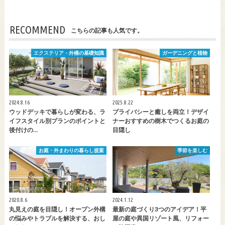
RECOMMEND
こちらの記事も人気です。
エクステリア・外構の基礎知識
ガーデニングと植物
2024.8.16
2025.8.22
ウッドデッキで暮らしが変わる、ラ
プライバシーと癒しを両立！デザイ
イフスタイル別プランのポイントと
ナーおすすめの樹木でつくるお庭の
後付けの…
目隠し
お庭・外まわりの暮らし提案
季節を楽しむ
2020.8.6
2024.1.12
丸見えの庭を目隠し！オープン外構
最新の庭づくり3つのアイデア！平
の悩みやトラブルを解決する、おし
屋の庭や異国リゾート風、リフォー