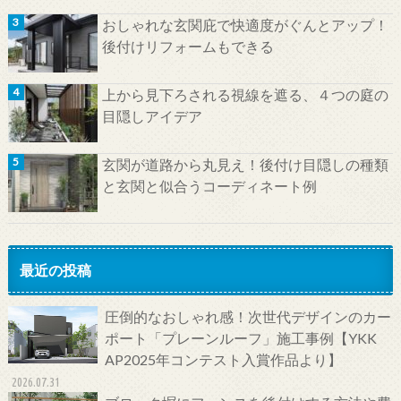
おしゃれな玄関庇で快適度がぐんとアップ！
後付けリフォームもできる
上から見下ろされる視線を遮る、４つの庭の
目隠しアイデア
玄関が道路から丸見え！後付け目隠しの種類
と玄関と似合うコーディネート例
最近の投稿
圧倒的なおしゃれ感！次世代デザインのカー
ポート「プレーンルーフ」施工事例【YKK
AP2025年コンテスト入賞作品より】
2026.07.31