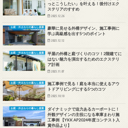
っとこうしたい」を叶える！後付けエク
ステリアのすすめ
2025.12.26
豪華に見せる外構デザイン、施工事例に
お庭・外まわりの暮らし提案
学ぶ高級感を出す5つのポイント
2025.12.12
平屋の外構と庭づくりのコツ！2階建てに
お庭・外まわりの暮らし提案
はない魅力を演出するためのエクステリ
ア計画
2025.11.07
施工事例で見る！庭を本当に使えるアウ
お庭・外まわりの暮らし提案
トドアリビングにする5つのコツ
2025.10.10
ダイナミックで迫力あるカーポートに！
お庭・外まわりの暮らし提案
外観デザインの主役になる車庫まわり施
工事例 【YKK AP2024年度コンテスト入
賞作品より】