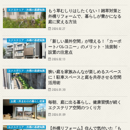
もう草むしりはしたくない！雑草対策と
エクステリア・外構の基礎知識
外構リフォームで、暮らしが豊かになる
庭に変える方法
2026.02.27
「新しい屋外空間」が増える！「カーポ
エクステリア・外構の基礎知識
ートバルコニー」のメリット・法規制・
設置の注意点
2026.02.13
狭い庭を家族みんなが楽しめるスペース
エクステリア・外構の基礎知識
に！駐車スペースと庭を共存させる空間
活用術
2026.01.30
毎朝、庭に出る暮らし。健康習慣が続く
お庭・外まわりの暮らし提案
エクステリア空間のつくり方
2026.01.09
【外構リフォーム】住んで気付いた「も
エクステリア・外構の基礎知識