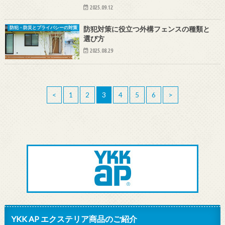
2025.09.12
防犯対策に役立つ外構フェンスの種類と
防犯・防災とプライバシーの対策
選び方
2025.08.29
<
1
2
3
4
5
6
>
YKK AP エクステリア商品のご紹介