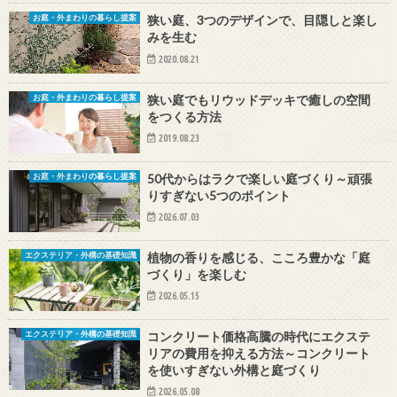
狭い庭、3つのデザインで、目隠しと楽し
お庭・外まわりの暮らし提案
みを生む
2020.08.21
狭い庭でもリウッドデッキで癒しの空間
お庭・外まわりの暮らし提案
をつくる方法
2019.08.23
50代からはラクで楽しい庭づくり～頑張
お庭・外まわりの暮らし提案
りすぎない5つのポイント
2026.07.03
植物の香りを感じる、こころ豊かな「庭
エクステリア・外構の基礎知識
づくり」を楽しむ
2026.05.15
コンクリート価格高騰の時代にエクステ
エクステリア・外構の基礎知識
リアの費用を抑える方法～コンクリート
を使いすぎない外構と庭づくり
2026.05.08